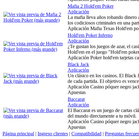
Mafia 2 Hold'em Poker
Aplicación
La mafia lleva años robando dinero a
los codiciosos criminales en una par
Aplicación Mafia Texas Hold'em poke
Hold'em Poker Inferno
Aplicación
¿Te gustan los juegos de azar, el ca
Hold'em en el juego "Hold'em poker
Aplicación Poker hold'em tarjetas c
Black Jack
Aplicación
Un clásico en los casinos. El Black J
de cada partida. El objetivo es venc
Aplicación Casino póquer negro jack r
Apuestas
Baccarat
Aplicación
El Baccarat es un juego de cartas cl
del mundo directamente a tu móvil.
Aplicación Casino póquer negro jack r
Apuestas
Página principal
|
Ingreso clientes
|
Compatibilidad
|
Preguntas frecue