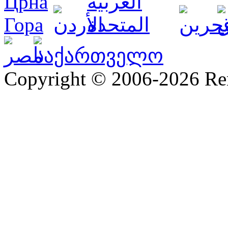
Copyright © 2006-2026 R