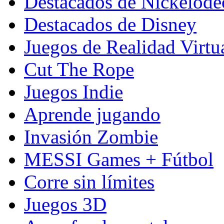
Destacados de Nickelod
Destacados de Disney
Juegos de Realidad Virtu
Cut The Rope
Juegos Indie
Aprende jugando
Invasión Zombie
MESSI Games + Fútbol
Corre sin límites
Juegos 3D