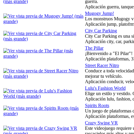
guerra.
Aplicación guerra, tanques
Mugogy Jump!
Los monstruos Mugogy viv
Aplicación jump, platofrms
City Car Parking
City Car Parking es una s
Aplicación city, car, parki
The Pillar
¡Bienvenido a "El Pilar"! E
Aplicación plataformas, 3
Street Racer Nitro
Conduce a toda velocidad 
mejorar tu vehículo.
Aplicación conducir, veloci
Lulu's Fashion World
Elige un estilo y vestido
Aplicación lulu, fashion, 
Spirits Roots
Un juego de plataformas de
Aplicación plataformas, esp
Crazy Swing VR
Este videojuego requiere 
rascacielos más altos y pr