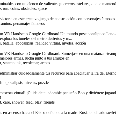
rminables con un elenco de valientes guerreros estelares, que te manten
e, run, coins, obstacles, space
 victoria en este creativo juego de construcción con personajes famosos.
 camino, personajes famosos
 un VR Handset o Google Cardboard Un mundo postapocalíptico lleno de
explora los túneles del metro desiertos y m...
batalla, apocalipsis, realidad virtual, niveles, acción
 un VR Handset o Google Cardboard. Sumérjase en una matanza steam
 mejores armas, lucha junto a tus amigos en ...
, steampunk, recolectar, armas
 administrar cuidadosamente tus recursos para apaciguar la ira del Eterno
a, apocalipsis, niveles, puzzle
mascota virtual! ¡Cuida de tu adorable pequeño Boo y diviértete jugan
!
, care, shower, feed, play, friends
s en ascenso hacia el Este o defiende a la madre Rusia en el lado soviétic