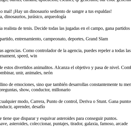
do mal! ¡Hay un dinosaurio sediento de sangre a tus espaldas!
a, dinosaurios, jurásico, arqueología
a realista de tenis. Decide todas las jugadas en el campo, gana partidos 
 partido, entrenamiento, campeonato, deportes, Grand Slam
ias agencias. Como controlador de la agencia, puedes repeler a todas las
urnament, speed, win
de estos divertidos animalitos. Alcanza el objetivo y pasa de nivel. Com
combinar, unir, animales, neón
llino de emociones, sino que también desarrollas constantemente tu memo
 preguntas, show, conductor, millonario
n cualquier modo, Carrera, Punto de control, Deriva o Stunt. Gana punt
nducir, aprender, desafío
 tiene que disparar y esquivar asteroides para conseguir puntos.
ave, asteroides, coleccionar, puntajes, tirador, galaxia, famoso, arcade