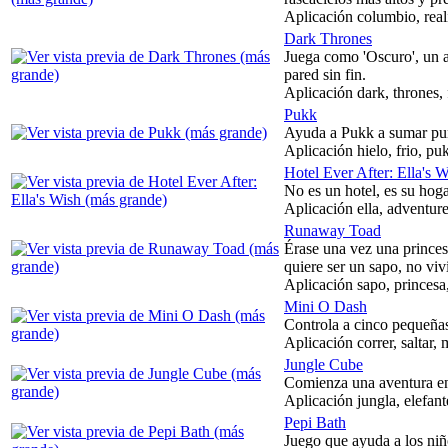
Aplicación columbio, reali
Dark Thrones
Juega como 'Oscuro', un a
pared sin fin.
Aplicación dark, thrones,
Pukk
Ayuda a Pukk a sumar pun
Aplicación hielo, frio, p
Hotel Ever After: Ella's 
No es un hotel, es su hoga
Aplicación ella, adventure
Runaway Toad
Érase una vez una princes
quiere ser un sapo, no vivi
Aplicación sapo, princesa,
Mini O Dash
Controla a cinco pequeñas 
Aplicación correr, saltar,
Jungle Cube
Comienza una aventura en 
Aplicación jungla, elefante
Pepi Bath
Juego que ayuda a los niñ