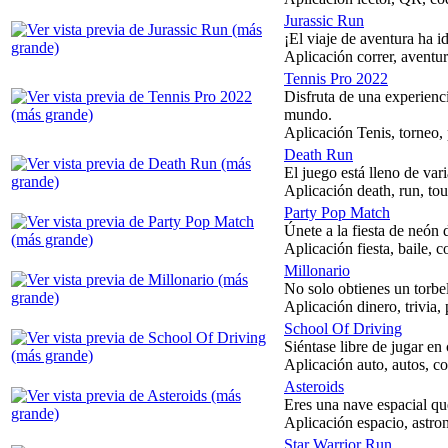
Jurassic Run
¡El viaje de aventura ha i
Aplicación correr, aventur
Tennis Pro 2022
Disfruta de una experienci
mundo.
Aplicación Tenis, torneo,
Death Run
El juego está lleno de var
Aplicación death, run, to
Party Pop Match
Únete a la fiesta de neón 
Aplicación fiesta, baile, 
Millonario
No solo obtienes un torbe
Aplicación dinero, trivia,
School Of Driving
Siéntase libre de jugar e
Aplicación auto, autos, co
Asteroids
Eres una nave espacial que
Aplicación espacio, astron
Star Warrior Run