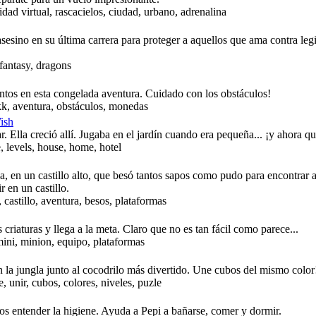
dad virtual, rascacielos, ciudad, urbano, adrenalina
sesino en su última carrera para proteger a aquellos que ama contra le
 fantasy, dragons
tos en esta congelada aventura. Cuidado con los obstáculos!
ukk, aventura, obstáculos, monedas
Wish
r. Ella creció allí. Jugaba en el jardín cuando era pequeña... ¡y ahora qu
, levels, house, home, hotel
a, en un castillo alto, que besó tantos sapos como pudo para encontrar 
r en un castillo.
 castillo, aventura, besos, plataformas
criaturas y llega a la meta. Claro que no es tan fácil como parece...
 mini, minion, equipo, plataformas
la jungla junto al cocodrilo más divertido. Une cubos del mismo color
, unir, cubos, colores, niveles, puzle
os entender la higiene. Ayuda a Pepi a bañarse, comer y dormir.