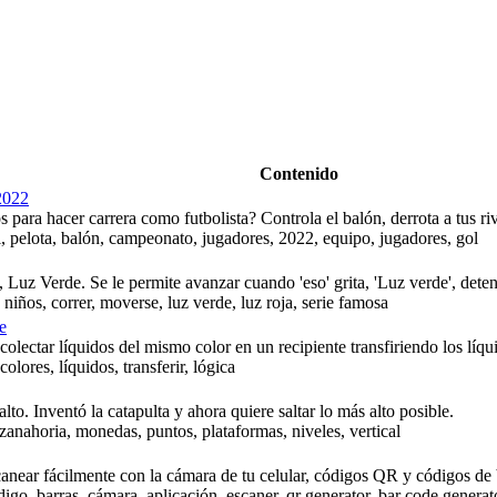
Contenido
2022
os para hacer carrera como futbolista? Controla el balón, derrota a tus ri
l, pelota, balón, campeonato, jugadores, 2022, equipo, jugadores, gol
Luz Verde. Se le permite avanzar cuando 'eso' grita, 'Luz verde', detener
niños, correr, moverse, luz verde, luz roja, serie famosa
e
colectar líquidos del mismo color en un recipiente transfiriendo los líqui
lores, líquidos, transferir, lógica
 alto. Inventó la catapulta y ahora quiere saltar lo más alto posible.
 zanahoria, monedas, puntos, plataformas, niveles, vertical
anear fácilmente con la cámara de tu celular, códigos QR y códigos de b
igo, barras, cámara, aplicación, escaner, qr generator, bar code generat