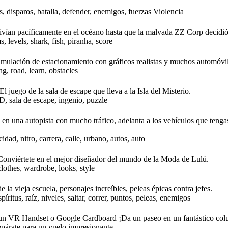
, disparos, batalla, defender, enemigos, fuerzas Violencia
ían pacíficamente en el océano hasta que la malvada ZZ Corp decidió 
, levels, shark, fish, piranha, score
imulación de estacionamiento con gráficos realistas y muchos automóvi
ng, road, learn, obstacles
l juego de la sala de escape que lleva a la Isla del Misterio.
D, sala de escape, ingenio, puzzle
en una autopista con mucho tráfico, adelanta a los vehículos que teng
dad, nitro, carrera, calle, urbano, autos, auto
. Conviértete en el mejor diseñador del mundo de la Moda de Lulú.
clothes, wardrobe, looks, style
 la vieja escuela, personajes increíbles, peleas épicas contra jefes.
íritus, raíz, niveles, saltar, correr, puntos, peleas, enemigos
un VR Handset o Google Cardboard ¡Da un paseo en un fantástico colum
epárate para un vuelo impresionante.