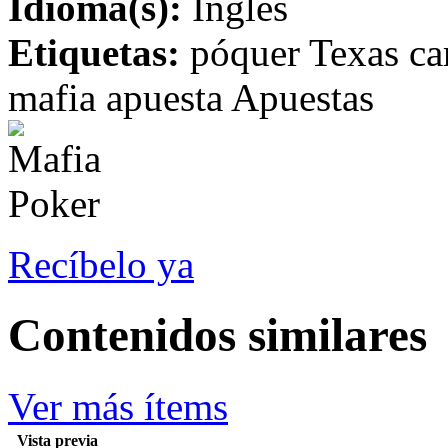
Idioma(s):
Inglés
Etiquetas:
póquer Texas car
mafia apuesta Apuestas
Recíbelo ya
Contenidos similares
Ver más ítems
Vista previa