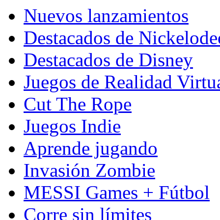
Nuevos lanzamientos
Destacados de Nickelod
Destacados de Disney
Juegos de Realidad Virtu
Cut The Rope
Juegos Indie
Aprende jugando
Invasión Zombie
MESSI Games + Fútbol
Corre sin límites