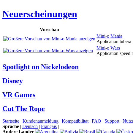
Neuerscheinungen
Vorschau
Mini-o Mania
Application tubera
Mini-o Wars
Application speed r
Spotlight on Nickelodeon
Disney
VR Games
Cut The Rope
Startseite
|
Kundenanmeldung
|
Kompatibilitat
|
FAQ
|
Support
|
Nutz
Sprache
|
Deutsch
|
Français
|
Andere Lander