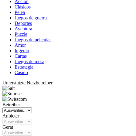
Acción
Clásicos
Pelea
Juegos de guerra
Deportes
Aventura
Puzzle
Juegos de películas
Amor
Ingenio
Cartas
Juegos de mesa
Estrategia
Casino
Unterstutzte Netzbetreiber
Betreiber
Anbieter
Gerat