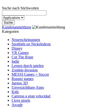
Suche nach Stichworten
Kundenanmeldung
Kategorien
Neuerscheinungen
Spotlight on Nickelodeon
Disney
VR Games
Cut The Rope
Indie
Lernen durch spielen
Zombie-Invasion
MESSI Games + Soccer
Runner games
Juegos 3D
Unverzichtbare Apps
Kids
Carreras a gran velocidad
I love pixels
Arcade