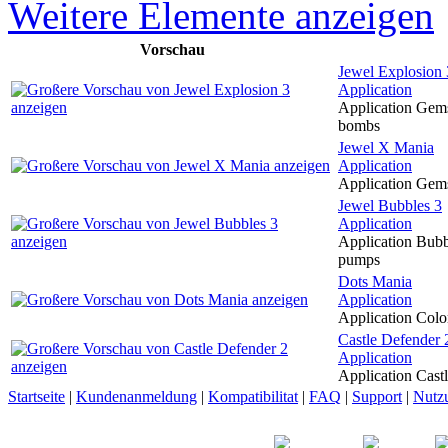
Weitere Elemente anzeigen
Vorschau
Jewel Explosion 
Application
Application Gems
bombs
Jewel X Mania
Application
Application Gems
Jewel Bubbles 3
Application
Application Bubb
pumps
Dots Mania
Application
Application Color
Castle Defender 
Application
Application Castl
Startseite
|
Kundenanmeldung
|
Kompatibilitat
|
FAQ
|
Support
|
Nutz