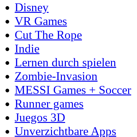
Disney
VR Games
Cut The Rope
Indie
Lernen durch spielen
Zombie-Invasion
MESSI Games + Soccer
Runner games
Juegos 3D
Unverzichtbare Apps