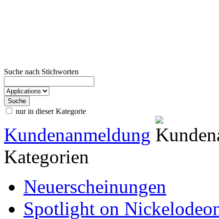
Suche nach Stichworten
nur in dieser Kategorie
Kundenanmeldung
Kategorien
Neuerscheinungen
Spotlight on Nickelodeo