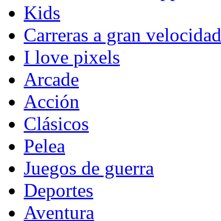
Kids
Carreras a gran velocida
I love pixels
Arcade
Acción
Clásicos
Pelea
Juegos de guerra
Deportes
Aventura