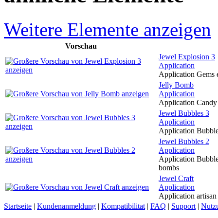
Weitere Elemente anzeigen
Vorschau
Jewel Explosion 3
Application
Application Gems e
Jelly Bomb
Application
Application Candy 
Jewel Bubbles 3
Application
Application Bubble
Jewel Bubbles 2
Application
Application Bubble
bombs
Jewel Craft
Application
Application artisan
Startseite
|
Kundenanmeldung
|
Kompatibilitat
|
FAQ
|
Support
|
Nutz