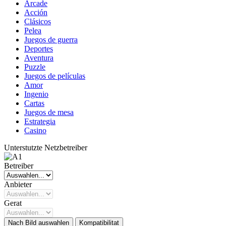
Arcade
Acción
Clásicos
Pelea
Juegos de guerra
Deportes
Aventura
Puzzle
Juegos de películas
Amor
Ingenio
Cartas
Juegos de mesa
Estrategia
Casino
Unterstutzte Netzbetreiber
Betreiber
Anbieter
Gerat