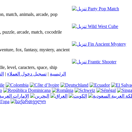
y, neon, match, animals, arcade, pop
 cube, puzzle, arcade, match, cocodrile
ht, adventure, fox, fantasy, mystery, ancient
, batlle, level, caracters, space, ship
ال
|
تسجيل دخول العملاء
|
الرئيسية