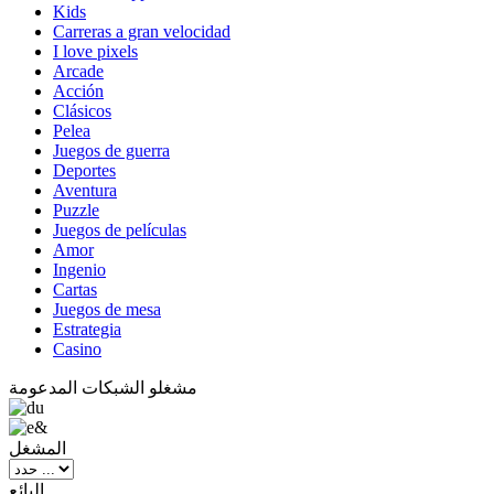
Kids
Carreras a gran velocidad
I love pixels
Arcade
Acción
Clásicos
Pelea
Juegos de guerra
Deportes
Aventura
Puzzle
Juegos de películas
Amor
Ingenio
Cartas
Juegos de mesa
Estrategia
Casino
مشغلو الشبكات المدعومة
المشغل
البائع