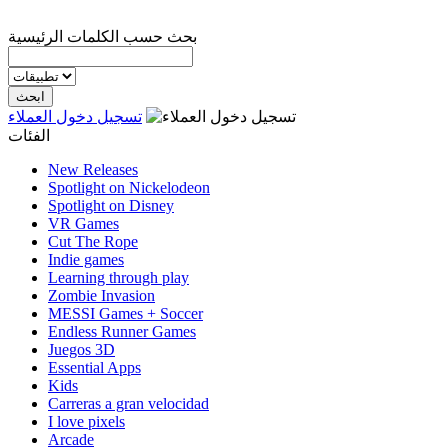
بحث حسب الكلمات الرئيسية
تسجيل دخول العملاء
الفئات
New Releases
Spotlight on Nickelodeon
Spotlight on Disney
VR Games
Cut The Rope
Indie games
Learning through play
Zombie Invasion
MESSI Games + Soccer
Endless Runner Games
Juegos 3D
Essential Apps
Kids
Carreras a gran velocidad
I love pixels
Arcade