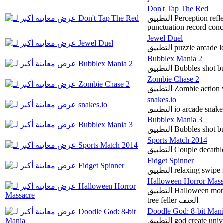
Don't Tap The Red
التطبيق Perception reflections entertainment brick red squeeze
punctuation record conc
Jewel Duel
التطبيق puzzle arc
Bubblex Mania 2
التطبيق Bubbles sh
Zombie Chase 2
snakes.io
التطبيق io arcade s
Bubblex Mania 3
التطبيق Bubbles sh
Sports Match 2014
التطبيق Couple de
Fidget Spinner
التطبيق relaxing swi
Halloween Horror Mass
التطبيق Halloween monsters slaughter ax chop down wood action retro
tree feller العنف
Doodle God: 8-bit Man
التطبيق god create