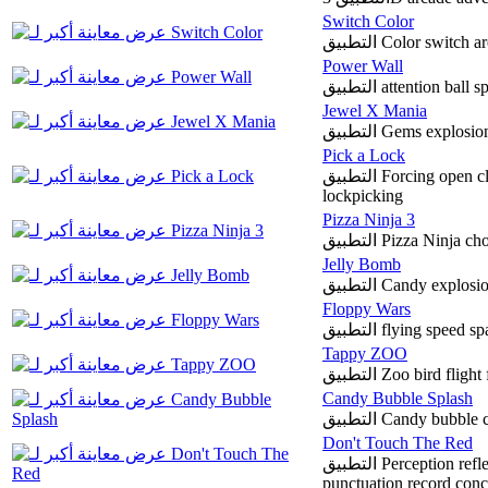
Switch Color
التطبيق Color swit
Power Wall
التطبيق attention b
Jewel X Mania
التطبيق Gems expl
Pick a Lock
التطبيق Forcing open close open unlock unlocked forced lock
lockpicking
Pizza Ninja 3
التطبيق Pizza Ninj
Jelly Bomb
التطبيق Candy expl
Floppy Wars
التطبيق flying spe
Tappy ZOO
التطبيق Zoo bird 
Candy Bubble Splash
التطبيق Candy bub
Don't Touch The Red
التطبيق Perception reflections entertainment brick red squeeze
punctuation record conc