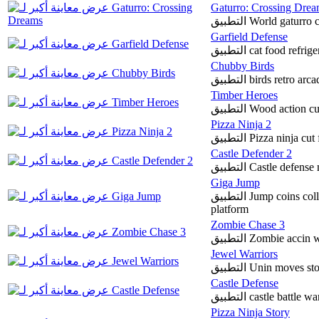
Gaturro: Crossing Dre
التطبيق World gat
Garfield Defense
التطبيق cat food r
Chubby Birds
التطبيق birds retro a
Timber Heroes
التطبيق Wood actio
Pizza Ninja 2
التطبيق Pizza ninj
Castle Defender 2
التطبيق Castle def
Giga Jump
التطبيق Jump coins collect each of height inventions fire fall free
platform
Zombie Chase 3
Jewel Warriors
التطبيق Unin moves 
Castle Defense
التطبيق castle battl
Pizza Ninja Story