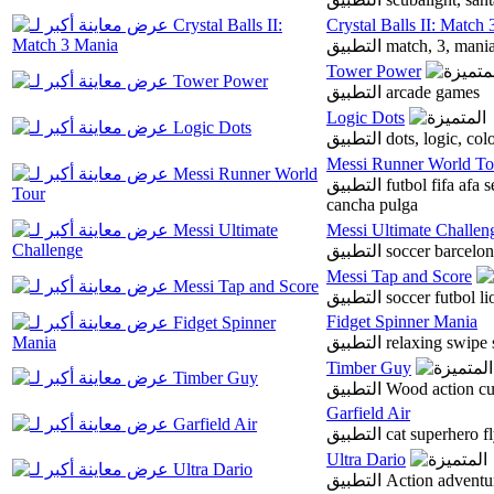
Crystal Balls II: Match
التطبيق match, 3, m
Tower Power
التطبيق arcade games
Logic Dots
التطبيق dots, logi
Messi Runner World To
التطبيق futbol fifa afa seleccion argentina barcelona mundial liga
cancha pulga
Messi Ultimate Challen
التطبيق soccer barc
Messi Tap and Score
التطبيق soccer futb
Fidget Spinner Mania
التطبيق relaxing swi
Timber Guy
التطبيق Wood actio
Garfield Air
التطبيق cat superher
Ultra Dario
التطبيق Action ad