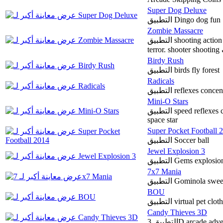
Super Dog Deluxe
التطبيق Dingo dog fun
Zombie Massacre
التطبيق shooting action defending western sheriff Halloween
te
Birdy Rush
التطبيق birds fly forest
Radicals
التطبيق reflexes c
Mini-O Stars
التطبيق speed reflexes challenge concentration endless addictive single
space star
Super Pocket Football 
التطبيق Soccer ball
Jewel Explosion 3
التطبيق Gems expl
7x7 Mania
التطبيق Gominola s
BOU
التطبيق virtual pet c
Candy Thieves 3D
التطبيق 3D arcade