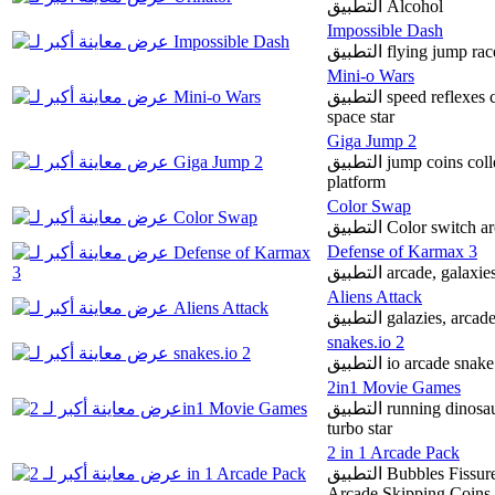
التطبيق Alcohol
Impossible Dash
التطبيق flying jump r
Mini-o Wars
التطبيق speed reflexes challenge concentration endless addictive single
space star
Giga Jump 2
التطبيق jump coins collect each of height inventions fire fall free
platform
Color Swap
التطبيق Color swit
Defense of Karmax 3
التطبيق arcade, galaxi
Aliens Attack
التطبيق galazies, arca
snakes.io 2
التطبيق io arcade s
2in1 Movie Games
التطبيق running dinosaur jumping action fly space speed single speed
turbo star
2 in 1 Arcade Pack
التطبيق Bubbles Fissure Cut World Underwater Animals Marine Action
Arcade Skipping Coins