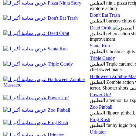
التطبيق ninja pizza recipes ingredients kitchen chopping cut portion
explore action
Don't Eat Trash
التطبيق burgers ch
Dead Orbit
التطبيق reflex action shoot'em up arcade space explosions destruction
improvement
Santa Run
التطبيق Christmas g
Triple Candy
التطبيق Triple caramel chucheras puzzle cake teacher unin tro party
chef sweet mana
Halloween Zombie Mas
التطبيق Zombie action western defender shooting sheriff Halloween
terror. Shooter
Power Up!
التطبيق attention b
Zoo Pinball
التطبيق flipper, pinb
Frog Rush
التطبيق funny logic 
Urinator