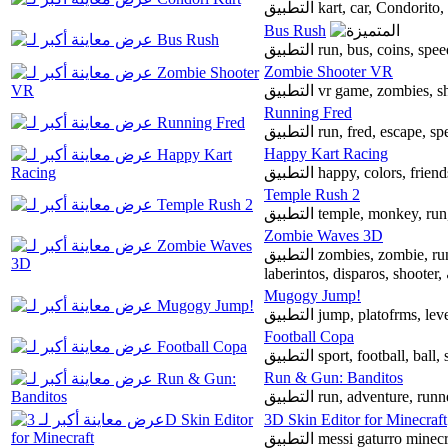
التطبيق kart, car, Condo
Bus Rush
التطبيق run, bus, coins,
Zombie Shooter VR
التطبيق vr game, zombies,
Running Fred
التطبيق run, fred, escape, s
Happy Kart Racing
التطبيق happy, colors, fr
Temple Rush 2
التطبيق temple, monkey, 
Zombie Waves 3D
التطبيق zombies, zombie, run, attack, dead, zomby, sombi, zomby, sombis, rpg,
l
Mugogy Jump!
التطبيق jump, platofrms, 
Football Copa
التطبيق sport, football, 
Run & Gun: Banditos
التطبيق run, adventure,
3D Skin Editor for Minecraft
التطبيق messi gaturro mine