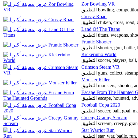
Zor Bowling VR
التطبيق bowling, compet
Crossy Road
التطبيق chiken, cross, roa
Land Of The Titans
التطبيق titans, weapons,
Frantic Shooter
التطبيق shooter, gun, batl
Kickerinho World
التطبيق soccer, players, bal
Crimson Steam VR
التطبيق guns, collect, st
Monster Killer
Escape From The Haunted 
Football Copa 2020
التطبيق soccer, ball, goa
Creepy Granny Scream
التطبيق scream, creepy, 
Star Warrior Run
التطبيق star, war, batlle,