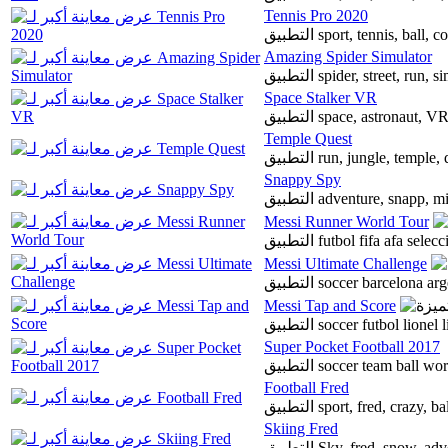
Tennis Pro 2020
التطبيق sport, tennis, ba
Amazing Spider Simulator
التطبيق spider, street, run,
Space Stalker VR
التطبيق space, astronaut
Temple Quest
التطبيق run, jungle, tem
Snappy Spy
التطبيق adventure, snapp, 
Messi Runner World Tour
التطبيق futbol fifa afa
Messi Ultimate Challenge
التطبيق soccer barcelona a
Messi Tap and Score
التطبيق soccer futbol lio
Super Pocket Football 2017
التطبيق soccer team ba
Football Fred
التطبيق sport, fred, craz
Skiing Fred
التطبيق Sky, fred, snow, a