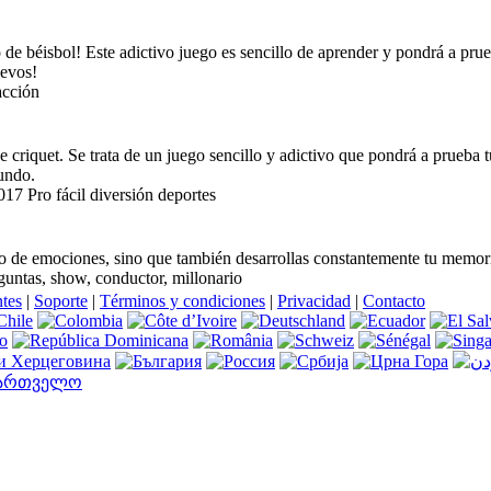
 de béisbol! Este adictivo juego es sencillo de aprender y pondrá a prue
uevos!
acción
 criquet. Se trata de un juego sencillo y adictivo que pondrá a prueba t
undo.
017 Pro fácil diversión deportes
no de emociones, sino que también desarrollas constantemente tu memoria
eguntas, show, conductor, millonario
ntes
|
Soporte
|
Términos y condiciones
|
Privacidad
|
Contacto