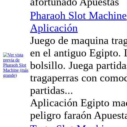
afortunado Apuestas
Pharaoh Slot Machine
Aplicación
Juego de maquina trag
en el antiguo Egipto. 
bolsillo. Juega partid
tragaperras con comodi
partidas...
Aplicación Egipto maq
peligro faraón Apuest