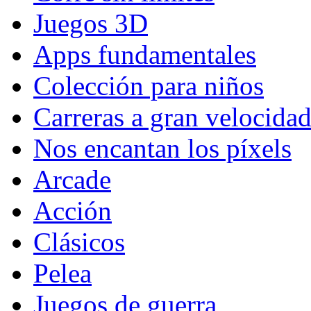
Juegos 3D
Apps fundamentales
Colección para niños
Carreras a gran velocida
Nos encantan los píxels
Arcade
Acción
Clásicos
Pelea
Juegos de guerra