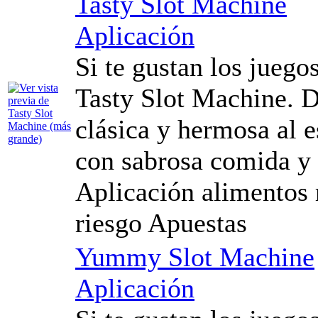
Tasty Slot Machine
Aplicación
Si te gustan los juego
Tasty Slot Machine. D
clásica y hermosa al e
con sabrosa comida y 
Aplicación alimentos 
riesgo Apuestas
Yummy Slot Machine
Aplicación