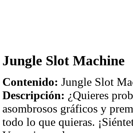
Jungle Slot Machine
Contenido:
Jungle Slot Ma
Descripción:
¿Quieres proba
asombrosos gráficos y premi
todo lo que quieras. ¡Siénte