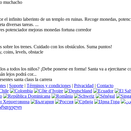
to muchacho
por el infinito laberinto de un templo en ruinas. Recoge monedas, potenc
a diversas tareas. ...
ores potenciador mejoras monedas fortuna corredor
s sobre los trenes. Cuidado con los obstáculos. Suma puntos!
 coins, levels, obstacle
os a todos los niños? ¡Debe ponerse en forma! Santa va a ejercitarse co
án lejos podrá cor...
sentes santa claus la carrera
ntes
|
Soporte
|
Términos y condiciones
|
Privacidad
|
Contacto