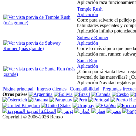
Aplicación raza funcionamien
Temple Rush
Aplicación
Corre para salvarte el pellejo 
habilidades especiales y complet
Aplicación infinito potenciad
Subway Runner
Aplicación
Corre lo más rápido que pueda
Aplicación run, runner, subway,
Santa Run
Aplicación
¿Cómo podrá Santa llevar regal
invernal de las maravillas? ¿Cu
Aplicación Navidad regalos pre
Página principal
|
Ingreso clientes
|
Compatibilidad
|
Preguntas frecue
Otros países
Copyright © 2006-2026 Renxo