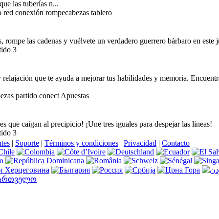
ue las tuberías n...
jo red conexión rompecabezas tablero
es, rompe las cadenas y vuélvete un verdadero guerrero bárbaro en este 
tido 3
relajación que te ayuda a mejorar tus habilidades y memoria. Encuentr
bezas partido conect Apuestas
s que caigan al precipicio! ¡Une tres iguales para despejar las líneas!
tido 3
ntes
|
Soporte
|
Términos y condiciones
|
Privacidad
|
Contacto