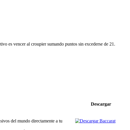
jetivo es vencer al croupier sumando puntos sin excederse de 21.
Descargar
usivos del mundo directamente a tu