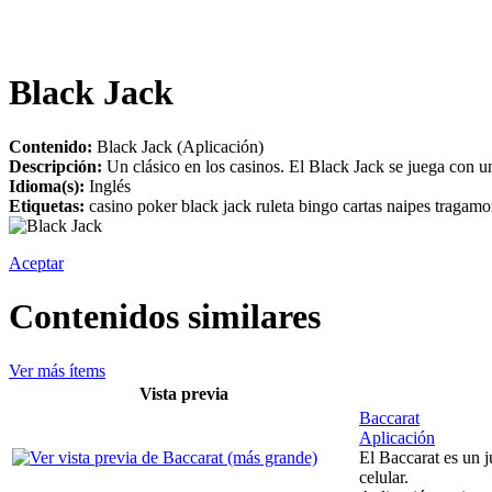
Black Jack
Contenido:
Black Jack (Aplicación)
Descripción:
Un clásico en los casinos. El Black Jack se juega con un
Idioma(s):
Inglés
Etiquetas:
casino poker black jack ruleta bingo cartas naipes tragamo
Aceptar
Contenidos similares
Ver más ítems
Vista previa
Baccarat
Aplicación
El Baccarat es un 
celular.