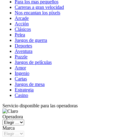
Para los mas pequeños
Carreras a gran velocidad
Nos encantan los píxels
Arcade
Acción
Clásicos
Pelea
Juegos de guerra
Deportes
Aventura
Puzzle
Juegos de películas
Amor
Ingenio
Cartas
Juegos de mesa
Estrategia
Casino
Servicio disponible para las operadoras
Operadora
Marca