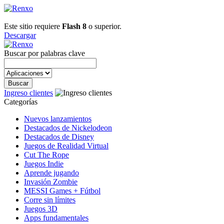
Este sitio requiere
Flash 8
o superior.
Descargar
Buscar por palabras clave
Ingreso clientes
Categorías
Nuevos lanzamientos
Destacados de Nickelodeon
Destacados de Disney
Juegos de Realidad Virtual
Cut The Rope
Juegos Indie
Aprende jugando
Invasión Zombie
MESSI Games + Fútbol
Corre sin límites
Juegos 3D
Apps fundamentales