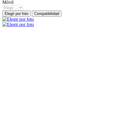
Móvil