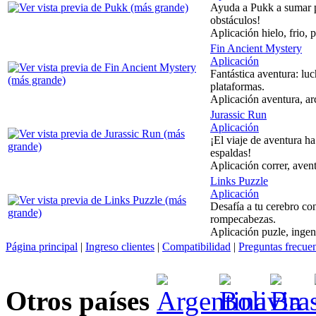
Ayuda a Pukk a sumar p
obstáculos!
Aplicación hielo, frio,
Fin Ancient Mystery
Aplicación
Fantástica aventura: luch
plataformas.
Aplicación aventura, arc
Jurassic Run
Aplicación
¡El viaje de aventura h
espaldas!
Aplicación correr, avent
Links Puzzle
Aplicación
Desafía a tu cerebro con
rompecabezas.
Aplicación puzle, ingeni
Página principal
|
Ingreso clientes
|
Compatibilidad
|
Preguntas frecue
Otros países