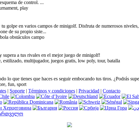
esquema de control. ...
ournament, play
 tu golpe en varios campos de minigolf. Disfruta de numerosos niveles,
one de su propio siste...
 bola obstáculos campo
y supera a tus rivales en el mejor juego de minigolf!
estilizado, multijugador, juegos gratis, low poly, tour, batalla
odo lo que tienes que haces es seguir embocando tus tiros. ¿Podrás supe
ore, fun, sport
ntes
|
Soporte
|
Términos y condiciones
|
Privacidad
|
Contacto