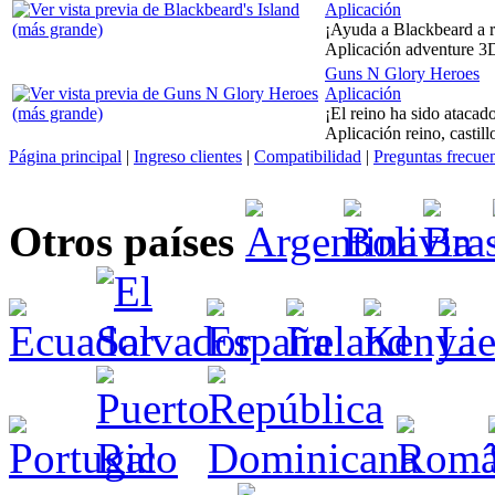
Aplicación
¡Ayuda a Blackbeard a r
Aplicación adventure 3D
Guns N Glory Heroes
Aplicación
¡El reino ha sido atacado
Aplicación reino, castill
Página principal
|
Ingreso clientes
|
Compatibilidad
|
Preguntas frecue
Otros países