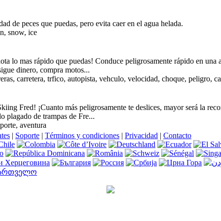
dad de peces que puedas, pero evita caer en el agua helada.
n, snow, ice
ilota lo mas rápido que puedas! Conduce peligrosamente rápido en una au
sigue dinero, compra motos...
ras, carretera, trfico, autopista, vehculo, velocidad, choque, peligro, c
 Skiing Fred! ¡Cuanto más peligrosamente te deslices, mayor será la rec
o plagado de trampas de Fre...
eporte, aventura
ntes
|
Soporte
|
Términos y condiciones
|
Privacidad
|
Contacto