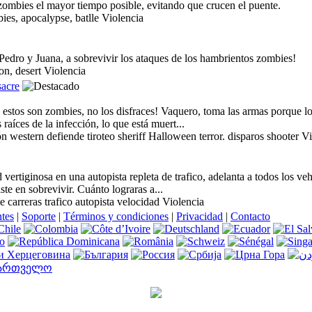
zombies el mayor tiempo posible, evitando que crucen el puente.
es, apocalypse, batlle Violencia
Pedro y Juana, a sobrevivir los ataques de los hambrientos zombies!
on, desert Violencia
acre
stos son zombies, no los disfraces! Vaquero, toma las armas porque lo
raíces de la infección, lo que está muert...
 western defiende tiroteo sheriff Halloween terror. disparos shooter V
vertiginosa en una autopista repleta de trafico, adelanta a todos los v
ste en sobrevivir. Cuánto lograras a...
carreras trafico autopista velocidad Violencia
ntes
|
Soporte
|
Términos y condiciones
|
Privacidad
|
Contacto