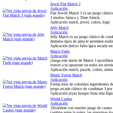
Jewel Flat Match 3
Aplicación
Flat Jewels Match 3 es un juego clásic
2 modos: básico y Time Attack.
Aplicación match, jewel, colors, logic
Jelly Match
Aplicación
Jelly Match es un juego clásico de com
distintos tipos de jalea te permiten real
Aplicación dulces Jalea lgica arcada 
Match Fight
Aplicación
¡Juega este duelo de Match 3 increíble
vencer a tu oponente en todos los nivel
Aplicación match, puzzle, colors, animal
Magic Forest Match
Aplicación
Forma trios de coloridos ingredientes 
juego arcade clásico de combinar 3 por
Aplicación joyas bosque fruta seta lóg
World Casino
Aplicación
.Diviértete con nuestro juego de casino
cambiar entre la ruleta, las maquinas 