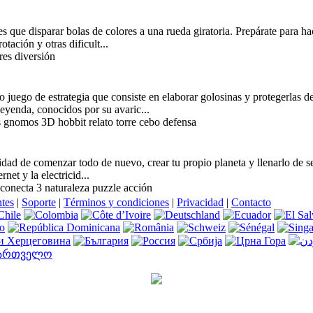
es que disparar bolas de colores a una rueda giratoria. Prepárate para h
otación y otras dificult...
res diversión
juego de estrategia que consiste en elaborar golosinas y protegerlas 
eyenda, conocidos por su avaric...
s gnomos 3D hobbit relato torre cebo defensa
idad de comenzar todo de nuevo, crear tu propio planeta y llenarlo de s
net y la electricid...
 conecta 3 naturaleza puzzle acción
ntes
|
Soporte
|
Términos y condiciones
|
Privacidad
|
Contacto