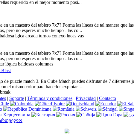
rellas requerido en el mejor momento posi...
te en un maestro del tablero 7x7? Forma las líneas de tal manera que las
s, pero no esperes mucho tiempo - las co...
baldosa lgica arcada turnos conexo lneas vas
te en un maestro del tablero 7x7? Forma las líneas de tal manera que las
s, pero no esperes mucho tiempo - las co...
tar lógica baldosas columnas
 Blast
go de puzzle match 3. En Cube Match puedes disfrutar de 7 diferentes 
on el mismo color para hacerlos explotar. ...
 break
ntes
|
Soporte
|
Términos y condiciones
|
Privacidad
|
Contacto