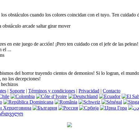
e los obstáculos cuando los colores coincidan con el tuyo. Ten cuidado 
a obstáculo arcade saltar girar mover
stres en este juego de acción! ¡Pero ten cuidado con el jefe de las peleas!
el ...
ens
abismos del horror trayendo cientos de demonios! Si lo logran, el mundo
e, no los decepciones!
 hechizos
ntes
|
Soporte
|
Términos y condiciones
|
Privacidad
|
Contacto