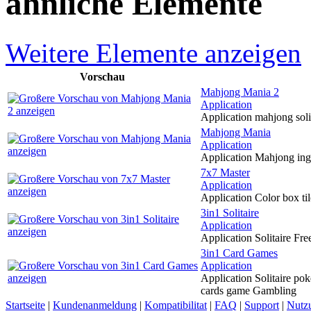
ahnliche Elemente
Weitere Elemente anzeigen
Vorschau
Mahjong Mania 2
Application
Application mahjong soli
Mahjong Mania
Application
Application Mahjong ing
7x7 Master
Application
Application Color box tile
3in1 Solitaire
Application
Application Solitaire Fre
3in1 Card Games
Application
Application Solitaire po
cards game Gambling
Startseite
|
Kundenanmeldung
|
Kompatibilitat
|
FAQ
|
Support
|
Nutz