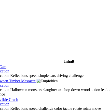
Inhalt
Cars
cation
cation Reflections speed simple cars driving challenge
oween Timber Massacre
cation
cation Halloween monsters slaughter ax chop down wood action leador r
nce
sible Crush
cation
cation Reflections speed challenge color tactile rotate rotate move