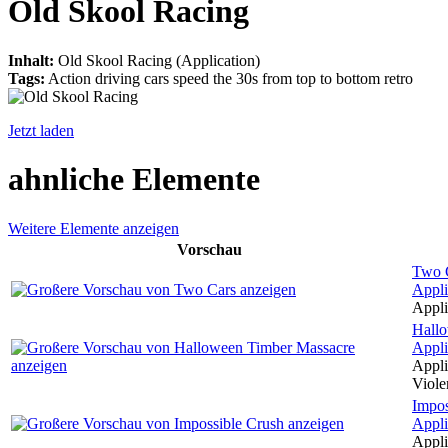
Old Skool Racing
Inhalt:
Old Skool Racing (Application)
Tags:
Action driving cars speed the 30s from top to bottom retro
Jetzt laden
ahnliche Elemente
Weitere Elemente anzeigen
Vorschau
Two 
Appli
Appli
Hall
Appli
Appli
Viole
Impos
Appli
Appli