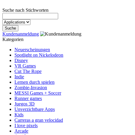
Suche nach Stichworten
Kundenanmeldung
Kategorien
Neuerscheinungen
Spotlight on Nickelodeon
Disney
VR Games
Cut The Rope
Indie
Lernen durch spielen
Zombie-Invasion
MESSI Games + Soccer
Runner games
Juegos 3D
Unverzichtbare Apps
Kids
Carreras a gran velocidad
I love pixels
Arcade