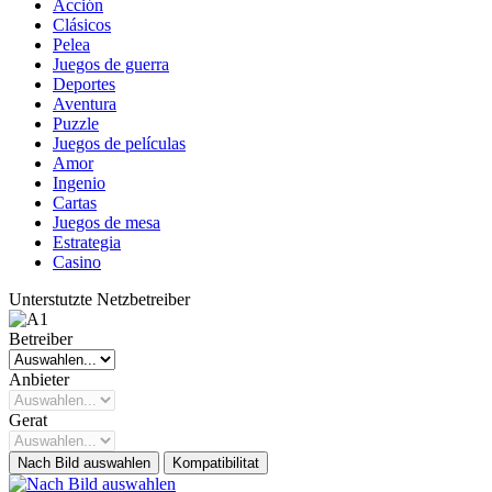
Acción
Clásicos
Pelea
Juegos de guerra
Deportes
Aventura
Puzzle
Juegos de películas
Amor
Ingenio
Cartas
Juegos de mesa
Estrategia
Casino
Unterstutzte Netzbetreiber
Betreiber
Anbieter
Gerat