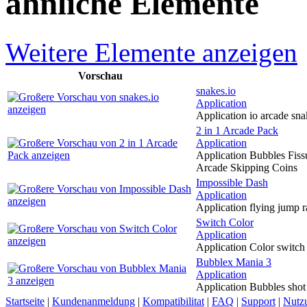
ahnliche Elemente
Weitere Elemente anzeigen
Vorschau
snakes.io
Application
Application io arcade sna
2 in 1 Arcade Pack
Application
Application Bubbles Fis
Arcade Skipping Coins
Impossible Dash
Application
Application flying jump 
Switch Color
Application
Application Color switch
Bubblex Mania 3
Application
Application Bubbles shot
Startseite
|
Kundenanmeldung
|
Kompatibilitat
|
FAQ
|
Support
|
Nutz