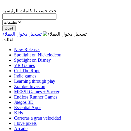
بحث حسب الكلمات الرئيسية
تسجيل دخول العملاء
الفئات
New Releases
Spotlight on Nickelodeon
Spotlight on Disney
VR Games
Cut The Rope
Indie games
Learning through play
Zombie Invasion
MESSI Games + Soccer
Endless Runner Games
Juegos 3D
Essential Apps
Kids
Carreras a gran velocidad
I love pixels
Arcade