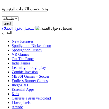
بحث حسب الكلمات الرئيسية
تسجيل دخول العملاء
الفئات
New Releases
Spotlight on Nickelodeon
Spotlight on Disney
VR Games
Cut The Rope
Indie games
Learning through play
Zombie Invasion
MESSI Games + Soccer
Endless Runner Games
Juegos 3D
Essential Apps
Kids
Carreras a gran velocidad
I love pixels
Arcade