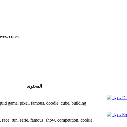
oves, corea
المحتوى
aft, squid game, pixel, famous, doodle, cube, building
 game, race, run, serie, famous, show, competition, cookie