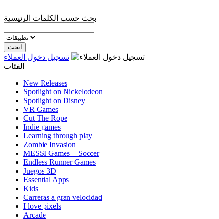
بحث حسب الكلمات الرئيسية
تسجيل دخول العملاء
الفئات
New Releases
Spotlight on Nickelodeon
Spotlight on Disney
VR Games
Cut The Rope
Indie games
Learning through play
Zombie Invasion
MESSI Games + Soccer
Endless Runner Games
Juegos 3D
Essential Apps
Kids
Carreras a gran velocidad
I love pixels
Arcade