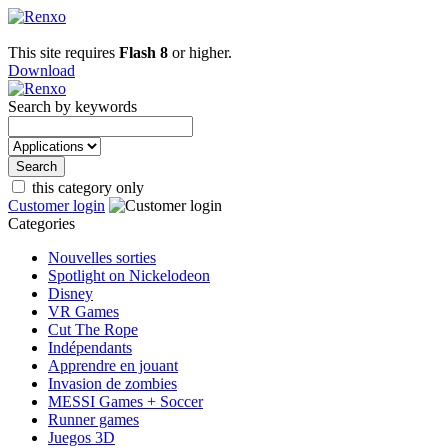
This site requires
Flash 8
or higher.
Download
Search by keywords
this category only
Customer login
Categories
Nouvelles sorties
Spotlight on Nickelodeon
Disney
VR Games
Cut The Rope
Indépendants
Apprendre en jouant
Invasion de zombies
MESSI Games + Soccer
Runner games
Juegos 3D