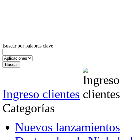
Buscar por palabras clave
Ingreso clientes
Categorías
Nuevos lanzamientos