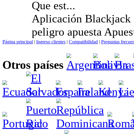
Que est...
Aplicación Blackjack 
peligro apuesta Apues
Página principal
|
Ingreso clientes
|
Compatibilidad
|
Preguntas frecue
Otros países