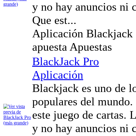
y no hay anuncios ni 
Que est...
Aplicación Blackjack 
apuesta Apuestas
BlackJack Pro
Aplicación
Blackjack es uno de l
populares del mundo. 
este juego de cartas. 
y no hay anuncios ni 