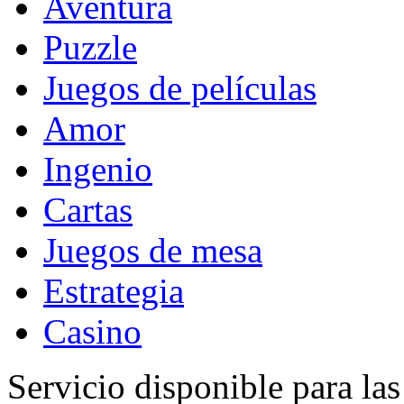
Aventura
Puzzle
Juegos de películas
Amor
Ingenio
Cartas
Juegos de mesa
Estrategia
Casino
Servicio disponible para la