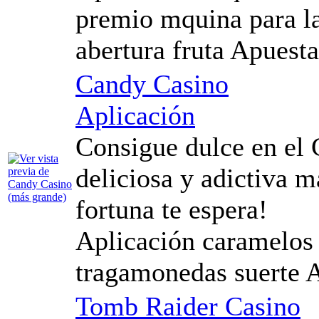
premio mquina para l
abertura fruta Apuesta
Candy Casino
Aplicación
Consigue dulce en el 
deliciosa y adictiva 
fortuna te espera!
Aplicación caramelos
tragamonedas suerte 
Tomb Raider Casino