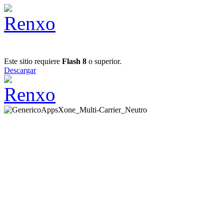
Este sitio requiere
Flash 8
o superior.
Descargar