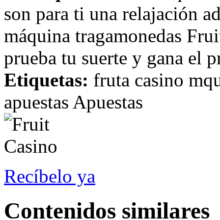
son para ti una relajación 
máquina tragamonedas Fruit
prueba tu suerte y gana el 
Etiquetas:
fruta casino mqu
apuestas Apuestas
Recíbelo ya
Contenidos similares