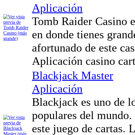
Aplicación
Tomb Raider Casino e
en donde tienes grand
afortunado de este cas
Aplicación casino car
Blackjack Master
Aplicación
Blackjack es uno de l
populares del mundo. 
este juego de cartas. 