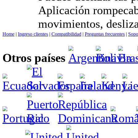
Aplicación rompecabe
movimientos, desliz
Home
|
Ingreso clientes
|
Compatibilidad
|
Preguntas frecuentes
|
Sopo
Otros países