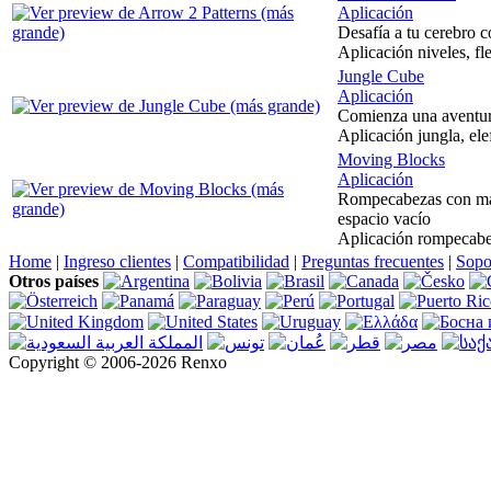
Aplicación
Desafía a tu cerebro c
Aplicación niveles, f
Jungle Cube
Aplicación
Comienza una aventura
Aplicación jungla, elef
Moving Blocks
Aplicación
Rompecabezas con más 
espacio vacío
Aplicación rompecabez
Home
|
Ingreso clientes
|
Compatibilidad
|
Preguntas frecuentes
|
Sopo
Otros países
Copyright © 2006-2026 Renxo