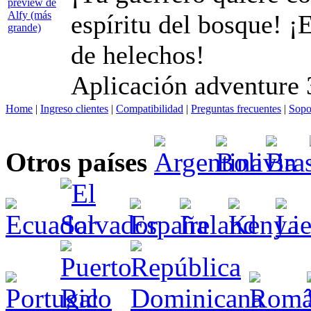
espíritu del bosque! 
de helechos!
Aplicación adventure 
Home
|
Ingreso clientes
|
Compatibilidad
|
Preguntas frecuentes
|
Sopo
Otros países