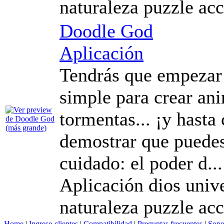
naturaleza puzzle ac
Doodle God
Aplicación
Tendrás que empezar
simple para crear ani
tormentas... ¡y hasta 
demostrar que puedes
cuidado: el poder d...
Aplicación dios unive
naturaleza puzzle ac
Home
|
Ingreso clientes
|
Compatibilidad
|
Preguntas frecuentes
|
Sopo