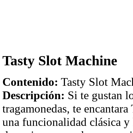
Tasty Slot Machine
Contenido:
Tasty Slot Mac
Descripción:
Si te gustan l
tragamonedas, te encantara 
una funcionalidad clásica y 