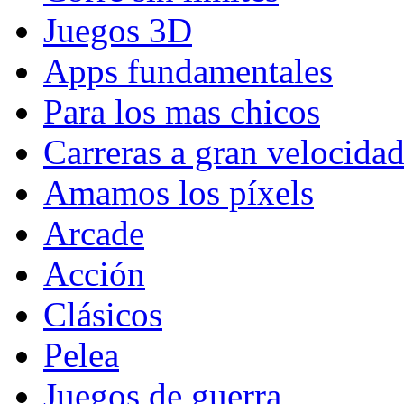
Juegos 3D
Apps fundamentales
Para los mas chicos
Carreras a gran velocida
Amamos los píxels
Arcade
Acción
Clásicos
Pelea
Juegos de guerra