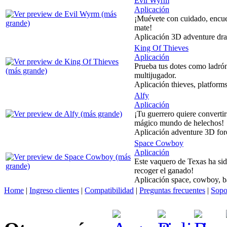
Evil Wyrm
Aplicación
¡Muévete con cuidado, encue
mate!
Aplicación 3D adventure dra
King Of Thieves
Aplicación
Prueba tus dotes como ladrón
multijugador.
Aplicación thieves, platforms
Alfy
Aplicación
¡Tu guerrero quiere convertir
mágico mundo de helechos!
Aplicación adventure 3D fore
Space Cowboy
Aplicación
Este vaquero de Texas ha sid
recoger el ganado!
Aplicación space, cowboy, ba
Home
|
Ingreso clientes
|
Compatibilidad
|
Preguntas frecuentes
|
Sopo