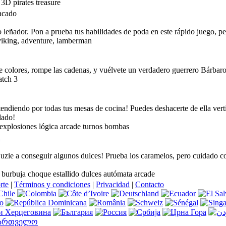
3D pirates treasure
o leñador. Pon a prueba tus habilidades de poda en este rápido juego, p
 viking, adventure, lamberman
de colores, rompe las cadenas, y vuélvete un verdadero guerrero Bárbaro
atch 3
xtendiendo por todas tus mesas de cocina! Puedes deshacerte de ella ver
dado!
 explosiones lógica arcade turnos bombas
h
zie a conseguir algunos dulces! Prueba los caramelos, pero cuidado c
 burbuja choque estallido dulces autómata arcade
rte
|
Términos y condiciones
|
Privacidad
|
Contacto