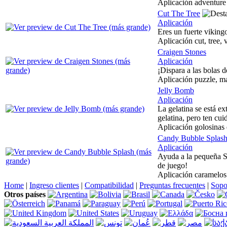
Aplicación adventure 
Cut The Tree
Aplicación
Eres un fuerte viking
Aplicación cut, tree,
Craigen Stones
Aplicación
¡Dispara a las bolas 
Aplicación puzzle, m
Jelly Bomb
Aplicación
La gelatina se está e
gelatina, pero ten cui
Aplicación golosinas
Candy Bubble Splas
Aplicación
Ayuda a la pequeña Su
de juego!
Aplicación caramelos
Home
|
Ingreso clientes
|
Compatibilidad
|
Preguntas frecuentes
|
Sopo
Otros países