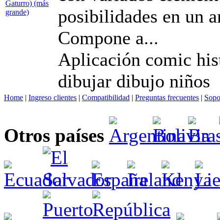
posibilidades en un a
Compone a...
Aplicación comic hist
dibujar dibujo niños
Home
|
Ingreso clientes
|
Compatibilidad
|
Preguntas frecuentes
|
Sopo
Otros países