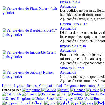
Pizza Ninja 4
Aplicación
Los pedidos no paran de llegar
habilidades en distintos modos
Aplicación Pizza, Ninja, cortar
Baseball Pro 2017
Aplicación
Disfruta de este nuevo juego d
los estupendos equipos nuevo
Aplicación Béisbol 2017 pelot
Impossible Crush
Aplicación
Pon a prueba tus reflejos y atr
mismo que el de la canica que 
Aplicación Reflejos velocidad d
Subway Runner
Aplicación
Corre lo más rápido que pueda
Aplicación run, runner, subway
Home
|
Ingreso clientes
|
Compatibilidad
|
Preguntas frecuentes
|
Sopo
Otros países