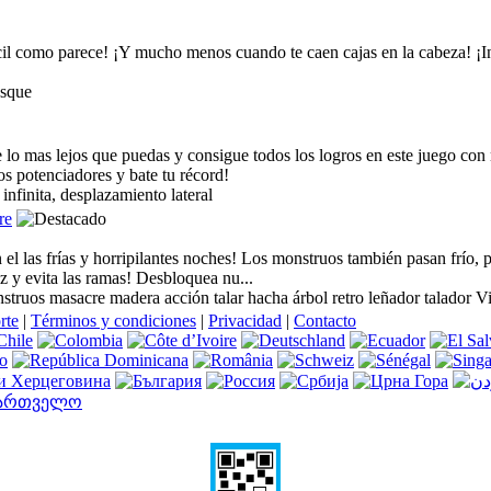
cil como parece! ¡Y mucho menos cuando te caen cajas en la cabeza! ¡Int
osque
e lo mas lejos que puedas y consigue todos los logros en este juego co
 potenciadores y bate tu récord!
infinita, desplazamiento lateral
re
el las frías y horripilantes noches! Los monstruos también pasan frío, 
z y evita las ramas! Desbloquea nu...
ruos masacre madera acción talar hacha árbol retro leñador talador V
rte
|
Términos y condiciones
|
Privacidad
|
Contacto