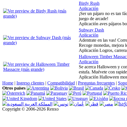
Birdy Rush
Aplicación
¡Ser un pájaro no es tan fá
juego de arcade!
Aplicación aves pájaros b
Subway Dash
Aplicación
Adentrate en las vas! Corr
Recoge monedas, mejora los
Aplicación Logros, carrera 
Halloween Timber Massac
Aplicación
Se acerca Halloween y con 
estufa. Muévete con rapide
Aplicación Halloween monst
Home
|
Ingreso clientes
|
Compatibilidad
|
Preguntas frecuentes
|
Sopo
Otros países
Copyright © 2006-2026 Renxo