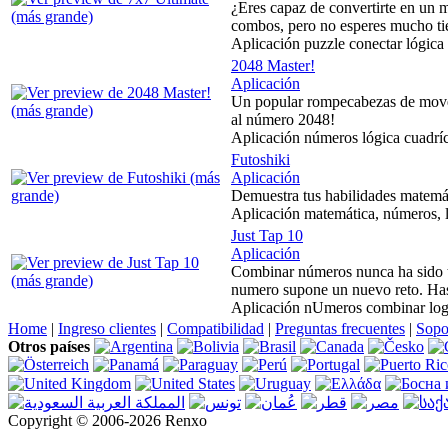
¿Eres capaz de convertirte en un m
combos, pero no esperes mucho tie
Aplicación puzzle conectar lógica
2048 Master!
Aplicación
Un popular rompecabezas de mover 
al número 2048!
Aplicación números lógica cuadrí
Futoshiki
Aplicación
Demuestra tus habilidades matemát
Aplicación matemática, números, l
Just Tap 10
Aplicación
Combinar números nunca ha sido t
numero supone un nuevo reto. Has
Aplicación nUmeros combinar logic
Home
|
Ingreso clientes
|
Compatibilidad
|
Preguntas frecuentes
|
Sopo
Otros países
Copyright © 2006-2026 Renxo