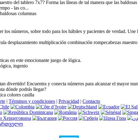
aestro del tablero 7x7? Forma las líneas de tal manera que las baldosas
mpo - las co...
 baldosas columnas
los números, sobre todo para los hábiles y pacientes de verdad. Une l
cula desplazamiento multiplicación combinación rompecabezas maestro
icas en este emocionante juego de lógica.
ógica, ingenio
an divertido! Encuentra y conecta números para alcanzar el mayor num
ta dónde podrás llegar?
a colores casilla
rte
|
Términos y condiciones
|
Privacidad
|
Contacto