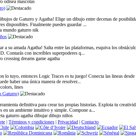
o odisea mascotas
ro)
 dibujos de Gaturro y Agatha! Elige un dibujo entre decenas de posibili
res disponibles. Finalmente puedes guardar ...
ha mundo gaturro nik
eños
r a su amada Agatha! Salta entre las plataformas, esquiva los obstáculo
3D. Contarás con increíbles superpoderes q...
o crossing dreams game agatha
on lo tuyo, entonces Logic Traces es tu juego! Conecta las lineas desde
Puede haber una única manera de resolver...
colors, lines
 Gaturro)
ramienta definitiva para crear tus propias historias. Explota tu creativ
es en un ambiente intuitivo y simple. Compone a...
eta gaturro agatha dibujar dibujo niños
rte
|
Términos y condiciones
|
Privacidad
|
Contacto