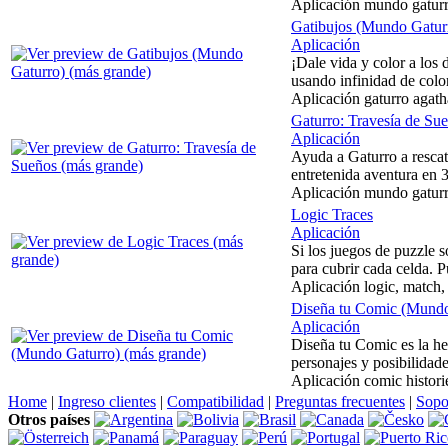
Aplicación mundo gaturr
Gatibujos (Mundo Gatur
Aplicación
¡Dale vida y color a los
usando infinidad de colo
Aplicación gaturro agat
Gaturro: Travesía de Su
Aplicación
Ayuda a Gaturro a rescata
entretenida aventura en 
Aplicación mundo gaturr
Logic Traces
Aplicación
Si los juegos de puzzle s
para cubrir cada celda. 
Aplicación logic, match, 
Diseña tu Comic (Mundo
Aplicación
Diseña tu Comic es la her
personajes y posibilidad
Aplicación comic histori
Home
|
Ingreso clientes
|
Compatibilidad
|
Preguntas frecuentes
|
Sopo
Otros países