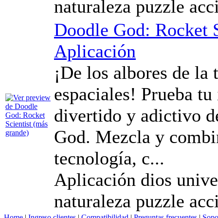
naturaleza puzzle acc
Doodle God: Rocket S
Aplicación
¡De los albores de la 
espaciales! Prueba tu
divertido y adictivo 
God. Mezcla y combin
tecnología, c...
Aplicación dios unive
naturaleza puzzle acc
Home
|
Ingreso clientes
|
Compatibilidad
|
Preguntas frecuentes
|
Sopo