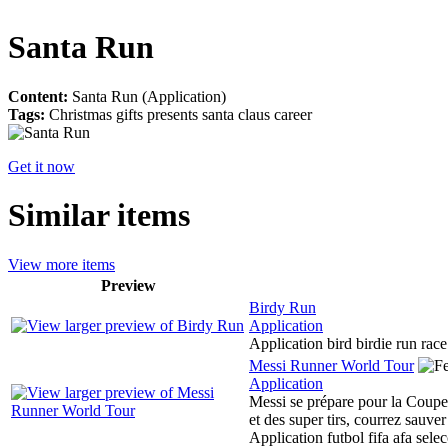
Santa Run
Content:
Santa Run (Application)
Tags:
Christmas gifts presents santa claus career
Get it now
Similar items
View more items
Preview
Birdy Run
Application
Application bird birdie run rac
Messi Runner World Tour
Application
Messi se prépare pour la Coupe
et des super tirs, courrez sauve
Application futbol fifa afa sel