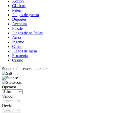
Acción
Clásicos
Pelea
Juegos de guerra
Deportes
Aventura
Puzzle
Juegos de películas
Amor
Ingenio
Cartas
Juegos de mesa
Estrategia
Casino
Supported network operators
Operator
Vendor
Device