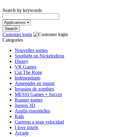
Search by keywords
Customer login
Categories
Nouvelles sorties
Spotlight on Nickelodeon
Disney
VR Games
Cut The Rope
Indépendants
Apprendre en jouant
Invasion de zombies
MESSI Games + Soccer
Runner games
Juegos 3D
Applis essentielles
Kids
Carreras a gran velocidad
I love pixels
Arcade