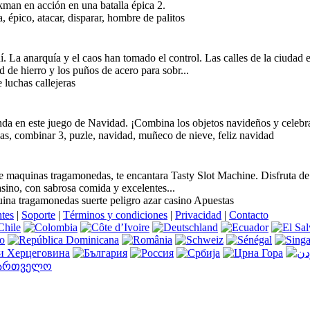
ckman en acción en una batalla épica 2.
a, épico, atacar, disparar, hombre de palitos
 La anarquía y el caos han tomado el control. Las calles de la ciudad e
de hierro y los puños de acero para sobr...
 luchas callejeras
da en este juego de Navidad. ¡Combina los objetos navideños y celebra 
as, combinar 3, puzle, navidad, muñeco de nieve, feliz navidad
de maquinas tragamonedas, te encantara Tasty Slot Machine. Disfruta de
casino, con sabrosa comida y excelentes...
na tragamonedas suerte peligro azar casino Apuestas
ntes
|
Soporte
|
Términos y condiciones
|
Privacidad
|
Contacto