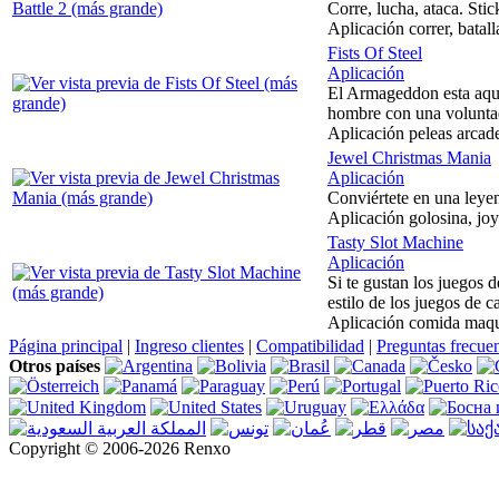
Corre, lucha, ataca. Sti
Aplicación correr, batall
Fists Of Steel
Aplicación
El Armageddon esta aquí.
hombre con una voluntad 
Aplicación peleas arcade
Jewel Christmas Mania
Aplicación
Conviértete en una leyen
Aplicación golosina, joy
Tasty Slot Machine
Aplicación
Si te gustan los juegos 
estilo de los juegos de 
Aplicación comida maqui
Página principal
|
Ingreso clientes
|
Compatibilidad
|
Preguntas frecue
Otros países
Copyright © 2006-2026 Renxo