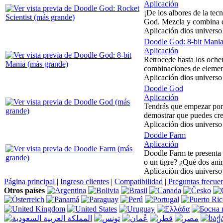
Aplicación
¡De los albores de la tec
God. Mezcla y combina di
Aplicación dios universo 
Doodle God: 8-bit Mani
Aplicación
Retrocede hasta los ochen
combinaciones de elemento
Aplicación dios universo 
Doodle God
Aplicación
Tendrás que empezar por 
demostrar que puedes crea
Aplicación dios universo 
Doodle Farm
Aplicación
Doodle Farm te presenta 
o un tigre? ¿Qué dos ani
Aplicación dios universo 
Página principal
|
Ingreso clientes
|
Compatibilidad
|
Preguntas frecue
Otros países